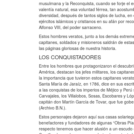
musulmana y la Reconquista, cuando se forje el e
valentía natural, esa voluntad férrea, tan acostum
diversidad, después de tantos siglos de lucha, e
ejércitos islámicos y cristianos en su afán por re
Alfonso VIII, del poder sarraceno.
Estos hombres veratos, junto a los demás extrem
capitanes, soldados y misioneros saldrán de esta
las páginas gloriosas de nuestra historia.
LOS CONQUISTADORES
Entre los hombres que protagonizaron el descubri
América, destacan los jefes militares, los capitane
la importancia que tuvieron estos capitanes verat
Santa María de Jaraíz, en 1786, dice en sus escr
a las conquistas de los imperios de Méjico y Perú
Carvajales, los Villalobos, Sosas, Escobares y Ló
capitán don Martín García de Tovar, que fue gober
(Archivo B.N.).
Estos personajes dejaron aquí sus casas solarieg
benefactores y fundadores de algunas “Obras Pías”
respecto tenemos que hacer alusión a un escudo q