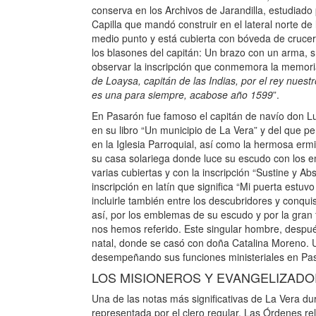
conserva en los Archivos de Jarandilla, estudiad
Capilla que mandó construir en el lateral norte de
medio punto y está cubierta con bóveda de crucer
los blasones del capitán: Un brazo con un arma, 
observar la inscripción que conmemora la memoria
de Loaysa, capitán de las Indias, por el rey nuest
es una para siempre, acabose año 1599
”.
En Pasarón fue famoso el capitán de navío don Lu
en su libro “Un municipio de La Vera” y del que p
en la Iglesia Parroquial, así como la hermosa erm
su casa solariega donde luce su escudo con los
varias cubiertas y con la inscripción “Sustine y Abs
inscripción en latín que significa “Mi puerta estuv
incluirle también entre los descubridores y conqu
así, por los emblemas de su escudo y por la gran 
nos hemos referido. Este singular hombre, despué
natal, donde se casó con doña Catalina Moreno. 
desempeñando sus funciones ministeriales en Pa
LOS MISIONEROS Y EVANGELIZAD
Una de las notas más significativas de La Vera du
representada por el clero regular. Las Órdenes r