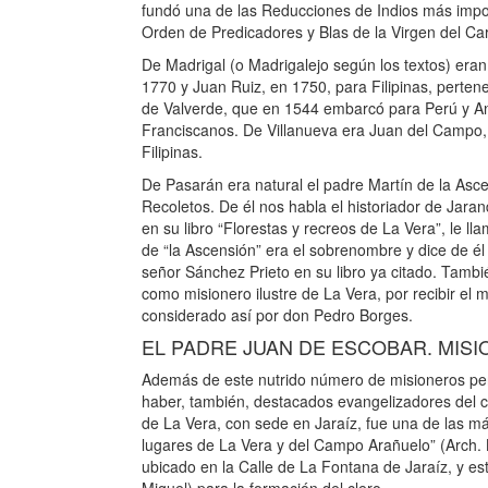
fundó una de las Reducciones de Indios más impor
Orden de Predicadores y Blas de la Virgen del C
De Madrigal (o Madrigalejo según los textos) eran
1770 y Juan Ruiz, en 1750, para Filipinas, perten
de Valverde, que en 1544 embarcó para Perú y An
Franciscanos. De Villanueva era Juan del Campo,
Filipinas.
De Pasarán era natural el padre Martín de la Asce
Recoletos. De él nos habla el historiador de Jarand
en su libro “Florestas y recreos de La Vera”, le ll
de “la Ascensión” era el sobrenombre y dice de él q
señor Sánchez Prieto en su libro ya citado. Tamb
como misionero ilustre de La Vera, por recibir el 
considerado así por don Pedro Borges.
EL PADRE JUAN DE ESCOBAR. MIS
Además de este nutrido número de misioneros pert
haber, también, destacados evangelizadores del cl
de La Vera, con sede en Jaraíz, fue una de las má
lugares de La Vera y del Campo Arañuelo” (Arch. B
ubicado en la Calle de La Fontana de Jaraíz, y e