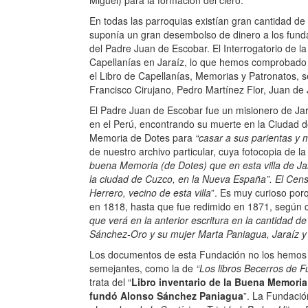
Miguel) para la formación del clero.
En todas las parroquias existían gran cantidad d
suponía un gran desembolso de dinero a los funda
del Padre Juan de Escobar. El Interrogatorio de 
Capellanías en Jaraíz, lo que hemos comprobado e
el Libro de Capellanías, Memorias y Patronatos, s
Francisco Cirujano, Pedro Martínez Flor, Juan de J
El Padre Juan de Escobar fue un misionero de Jara
en el Perú, encontrando su muerte en la Ciudad 
Memoria de Dotes para
“casar a sus parientas y
de nuestro archivo particular, cuya fotocopia de l
buena Memoria (de Dotes) que en esta villa de Ja
la ciudad de Cuzco, en la Nueva España”. El Cens
Herrero, vecino de esta villa
”. Es muy curioso por
en 1818, hasta que fue redimido en 1871, según c
que verá en la anterior escritura en la cantidad d
Sánchez-Oro y su mujer Marta Paniagua, Jaraíz y
Los documentos de esta Fundación no los hemos en
semejantes, como la de
“Los libros Becerros de F
trata del “
Libro inventario de la Buena Memoria
fundó Alonso Sánchez Paniagua
”. La Fundació