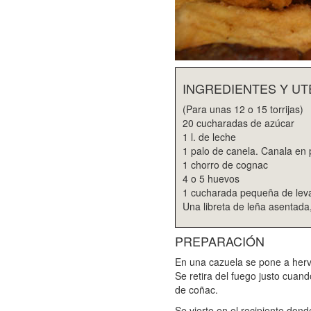
INGREDIENTES Y UT
(Para unas 12 o 15 torrijas)
20 cucharadas de azúcar
1 l. de leche
1 palo de canela. Canala en 
1 chorro de cognac
4 o 5 huevos
1 cucharada pequeña de lev
Una libreta de leña asentada,
PREPARACIÓN
En una cazuela se pone a hervir
Se retira del fuego justo cuand
de coñac.
Se vierte en el recipiente do