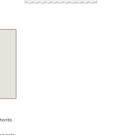
horrito
pen pero