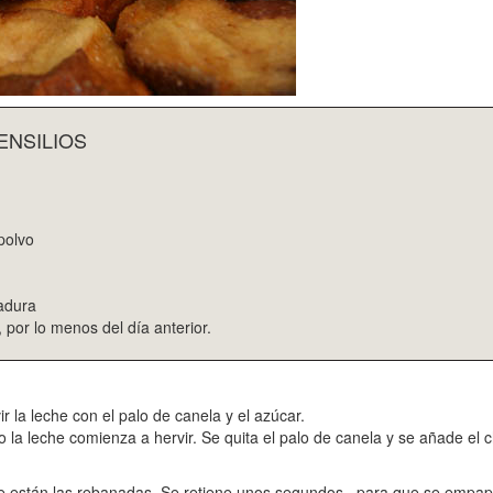
ENSILIOS
polvo
adura
 por lo menos del día anterior.
 la leche con el palo de canela y el azúcar.
o la leche comienza a hervir. Se quita el palo de canela y se añade el c
nde están las rebanadas. Se retiene unos segundos , para que se empa